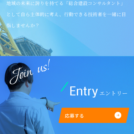
地域の未来に誇りを持てる「総合建設コンサルタント」
として
⾃ら主体的に考え、⾏動できる技術者を⼀緒に⽬
指しませんか？
Entry
エントリー
応募する