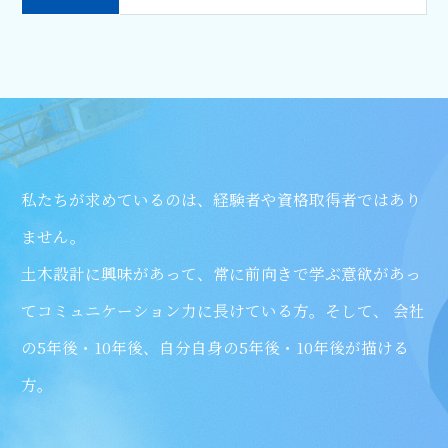
私たちが求めているのは、経験者や資格取得者ではあり
ません。
⼟⽊設計に興味があって、常に前向きで学ぶ意欲があっ
て
コミュニケーション⼒に⻑けている⽅。そして、
会社
の5年後・10年後、⾃分⾃⾝の5年後・10年後が描ける
⽅。